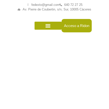
fedexto@gmail.com
640 72 27 25
Av. Pierre de Coubertin, s/n, Sur, 10005 Cáceres
Acceso a Ridon
La Federación
Actividad Deportiva
Resultados
Home
/
Resultados