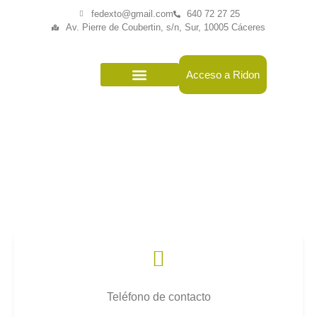
fedexto@gmail.com
640 72 27 25
Av. Pierre de Coubertin, s/n, Sur, 10005 Cáceres
Acceso a Ridon
La Federación
Actividad Deportiva
Contacto
Home
/
Contacto
Teléfono de contacto